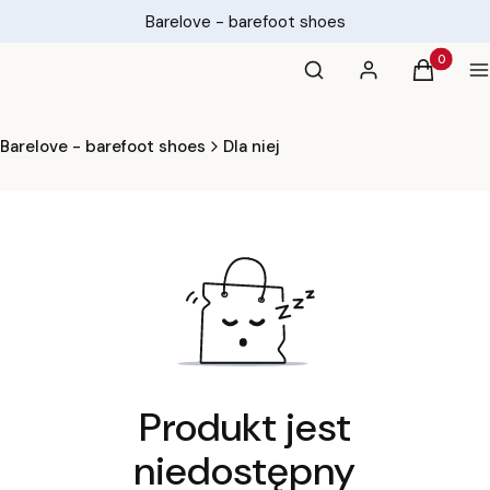
Barelove - barefoot shoes
Otwórz wyszukiwarkę
Produkty 
Szukaj
Zaloguj się
Koszyk
M
Barelove - barefoot shoes
Dla niej
Produkt jest
niedostępny