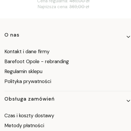
Cena regularna:
489,00 zł
Najniższa cena:
369,00 zł
Linki w stopce
O nas
Kontakt i dane firmy
Barefoot Opole - rebranding
Regulamin sklepu
Polityka prywatności
Obsługa zamówień
Czas i koszty dostawy
Metody płatności