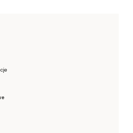
cje
we