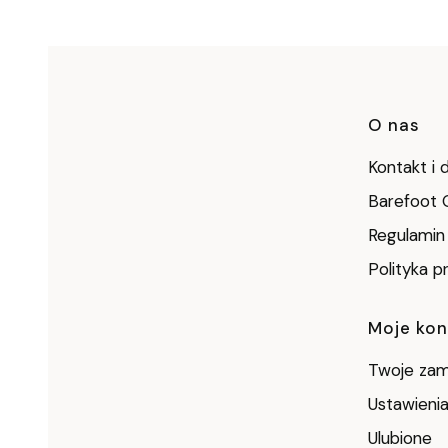
Link
O nas
Kontakt i 
Barefoot 
Regulamin
Polityka p
Moje ko
Twoje zam
Ustawienia
Ulubione