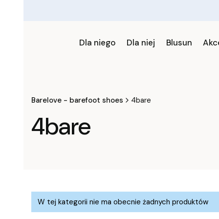
Dla niego
Dla niej
Blusun
Akc
Barelove - barefoot shoes
4bare
4bare
Lista produktów
W tej kategorii nie ma obecnie żadnych produktów