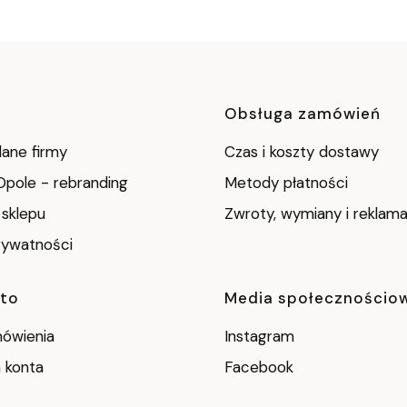
i w stopce
Obsługa zamówień
dane firmy
Czas i koszty dostawy
Opole - rebranding
Metody płatności
 sklepu
Zwroty, wymiany i reklama
rywatności
nto
Media społecznościo
ówienia
Instagram
 konta
Facebook